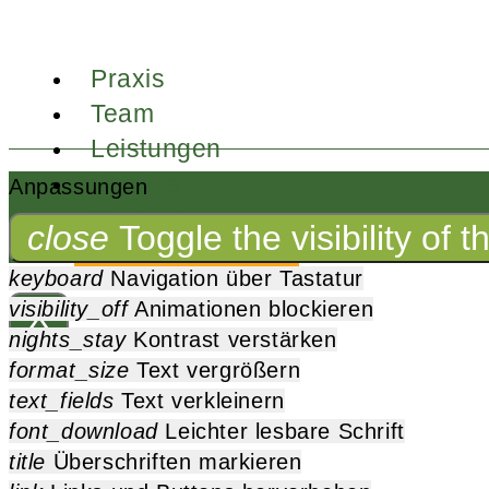
Praxis
Team
Leistungen
Service
Anpassungen
Kontakt
close
Toggle the visibility of 
Termin buchen
keyboard
Navigation über Tastatur
visibility_off
Animationen blockieren
X
nights_stay
Kontrast verstärken
format_size
Text vergrößern
text_fields
Text verkleinern
font_download
Leichter lesbare Schrift
title
Überschriften markieren