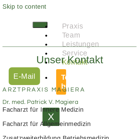
Skip to content
Praxis
Team
Leistungen
Service
Unser Kontakt
Kontakt
E-Mail
Termin
buchen
ARZTPRAXIS MAGIERA
Dr. med. Patrick V. Magiera
Facharzt für Innere Medizin
X
Facharzt für Allgemeinmedizin
Zusatzweiterbildung Betriebsmedizin