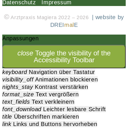
Datenschutz
Impressum
©
| website by
Arztpraxis Magiera 2022 – 2026
DREI
mal
E
Anpassungen
close
Toggle the visibility of the
Accessibility Toolbar
keyboard
Navigation über Tastatur
visibility_off
Animationen blockieren
nights_stay
Kontrast verstärken
format_size
Text vergrößern
text_fields
Text verkleinern
font_download
Leichter lesbare Schrift
title
Überschriften markieren
link
Links und Buttons hervorheben